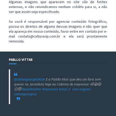
Algumas imagens que aparecem no site são de fontes
externas, e não reivindicamos nenhum crédito para si, a não
ser que assim seja especificado.
Se você é responsável por agenciar conteúdo fotográfico,
possui os direitos de alguma dessas imagens e não quer que
ela apareça em nosso conteúdo, favor entre em contato por e-
mail contato@culturavip.com.br e ela será prontamente
removida.
PABLLO VITTAR
@rafaelgeorgetiktok
E a Pabllo Vitar que deu um fora sem
querer no Jornalista hoje na Coletiva de Imprensa! 🤣😂😅
😊😇
#pabllovittar
#imprensa
#viral
♬ som original -
rafaelgeorgerp