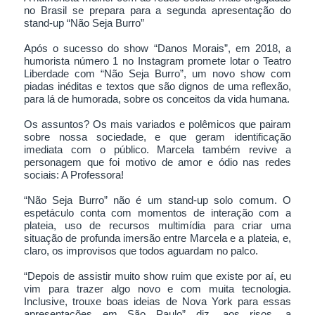
no Brasil se prepara para a segunda apresentação do
stand-up “Não Seja Burro”
Após o sucesso do show “Danos Morais”, em 2018, a
humorista número 1 no Instagram promete lotar o Teatro
Liberdade com “Não Seja Burro”, um novo show com
piadas inéditas e textos que são dignos de uma reflexão,
para lá de humorada, sobre os conceitos da vida humana.
Os assuntos? Os mais variados e polêmicos que pairam
sobre nossa sociedade, e que geram identificação
imediata com o público. Marcela também revive a
personagem que foi motivo de amor e ódio nas redes
sociais: A Professora!
“Não Seja Burro” não é um stand-up solo comum. O
espetáculo conta com momentos de interação com a
plateia, uso de recursos multimídia para criar uma
situação de profunda imersão entre Marcela e a plateia, e,
claro, os improvisos que todos aguardam no palco.
“Depois de assistir muito show ruim que existe por aí, eu
vim para trazer algo novo e com muita tecnologia.
Inclusive, trouxe boas ideias de Nova York para essas
apresentações em São Paulo” diz, aos risos, a