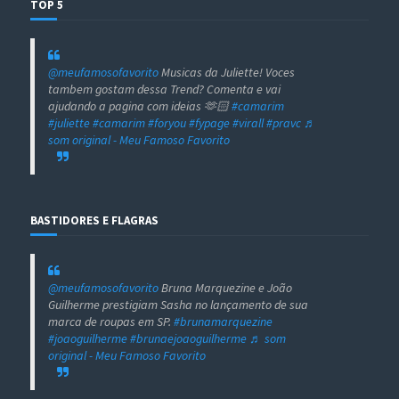
TOP 5
@meufamosofavorito
Musicas da Juliette! Voces
tambem gostam dessa Trend? Comenta e vai
ajudando a pagina com ideias 🫶🏻
#camarim
#juliette
#camarim
#foryou
#fypage
#virall
#pravc
♬
som original - Meu Famoso Favorito
BASTIDORES E FLAGRAS
@meufamosofavorito
Bruna Marquezine e João
Guilherme prestigiam Sasha no lançamento de sua
marca de roupas em SP.
#brunamarquezine
#joaoguilherme
#brunaejoaoguilherme
♬ som
original - Meu Famoso Favorito