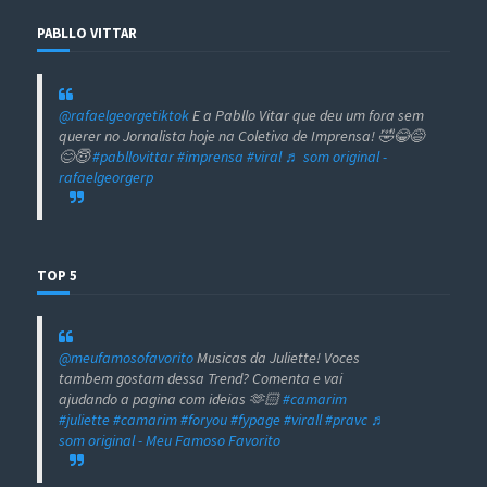
PABLLO VITTAR
@rafaelgeorgetiktok
E a Pabllo Vitar que deu um fora sem
querer no Jornalista hoje na Coletiva de Imprensa! 🤣😂😅
😊😇
#pabllovittar
#imprensa
#viral
♬ som original -
rafaelgeorgerp
TOP 5
@meufamosofavorito
Musicas da Juliette! Voces
tambem gostam dessa Trend? Comenta e vai
ajudando a pagina com ideias 🫶🏻
#camarim
#juliette
#camarim
#foryou
#fypage
#virall
#pravc
♬
som original - Meu Famoso Favorito