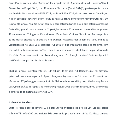
Seu 10º álbum de estúdio, “Shakira”, foi lançado em 2014, apresentando hits como “Can’t
Remember to Forget You”, com Rihanna, e “La La La (Brasil 2014)”, que teve performance
na final da Copa do Mundo FIFA 2014, no Brasil. Em 2016, ela estrelou como Gazelle, no
filme “Zootopia” (Disney) e contribuiu para a sua trilha sonora com “Try Everything”. Em
junho, ela lançou “La Bicicleta” com seu compatriota Carlos Vives, que bateu recordes na
Colômbia, quando permaneceu na 1ª posição durante 18 semanas consecutivas e passou
13 semanas em 1º lugar na Espanha e no
iTunes Latin
. O vídeo, filmado em Barranquilla e
Santa Marta, cidades natais de Shakira e Carlos, respectivamente, tem mais de 1 bilhão de
visualizações no Vevo. Já a sedutora “Chantaje”, que traz participação de Maluma, tem
mais de 2 bilhões de
views
no YouTube e é um dos maiores hits latinos da plataforma da
história. Essa composição também alcançou a 1º colocação no
chart Latin Airplay
e foi
certificada com platina dupla na Espanha.
Shakira lançou recentemente seu 11º álbum de estúdio “El Dorado”, que foi gravado,
principalmente, em espanhol. Após o lançamento, o álbum foi parar na 1º posição no
iTunes em 37 países, ganhou o prêmio de Melhor Álbum Vocal Pop no
Latin Grammy Awards
2017
, Melhor Álbum Pop Latino no
Grammy Awards 2018
e também conquistou cinco vezes
o certificado de platina da RIAA nos EUA.
Sobre Cat Dealers
Lugui e Pedrão são os jovens DJs e produtores musicais do projeto Cat Dealers, eleito
número 74 no Top 100 dos maiores DJs do mundo pela revista britânica DJ Mag e um dos