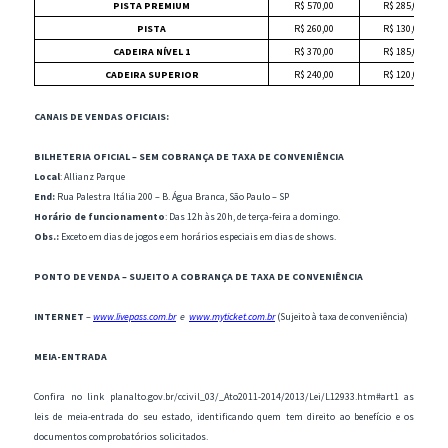
PISTA PREMIUM
R$ 570,00
R$ 285,00
PISTA
R$ 260,00
R$ 130,00
CADEIRA NÍVEL 1
R$ 370,00
R$ 185,00
CADEIRA SUPERIOR
R$ 240,00
R$ 120,00
CANAIS DE VENDAS OFICIAIS:
BILHETERIA OFICIAL – SEM COBRANÇA DE TAXA DE CONVENIÊNCIA
Local
: Allianz Parque
End:
Rua Palestra Itália 200 – B. Água Branca, São Paulo – SP
Horário de funcionamento
: Das 12h às 20h, de terça-feira a domingo.
Obs.:
Exceto em dias de jogos e em horários especiais em dias de shows.
PONTO DE VENDA – SUJEITO A COBRANÇA DE TAXA DE CONVENIÊNCIA
INTERNET
–
www.livepass.com.br
e
www.myticket.com.br
(Sujeito à taxa de conveniência)
MEIA-ENTRADA
Confira no link planalto.gov.br/ccivil_03/_Ato2011-2014/2013/Lei/L12933.htm#art1 as
leis de meia-entrada do seu estado, identificando quem tem direito ao benefício e os
documentos comprobatórios solicitados.