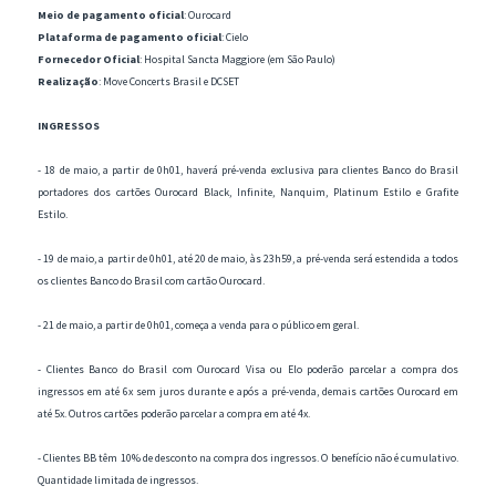
Meio de pagamento oficial
: Ourocard
Plataforma de pagamento oficial
: Cielo
Fornecedor Oficial
: Hospital Sancta Maggiore (em São Paulo)
Realização
: Move Concerts Brasil e DCSET
INGRESSOS
- 18 de maio, a partir de 0h01, haverá pré-venda exclusiva para clientes Banco do Brasil
portadores dos cartões Ourocard Black, Infinite, Nanquim, Platinum Estilo e Grafite
Estilo.
- 19 de maio, a partir de 0h01, até 20 de maio, às 23h59, a pré-venda será estendida a todos
os clientes Banco do Brasil com cartão Ourocard.
- 21 de maio, a partir de 0h01, começa a venda para o público em geral.
- Clientes Banco do Brasil com Ourocard Visa ou Elo poderão parcelar a compra dos
ingressos em até 6x sem juros durante e após a pré-venda, demais cartões Ourocard em
até 5x. Outros cartões poderão parcelar a compra em até 4x.
- Clientes BB têm 10% de desconto na compra dos ingressos. O benefício não é cumulativo.
Quantidade limitada de ingressos.