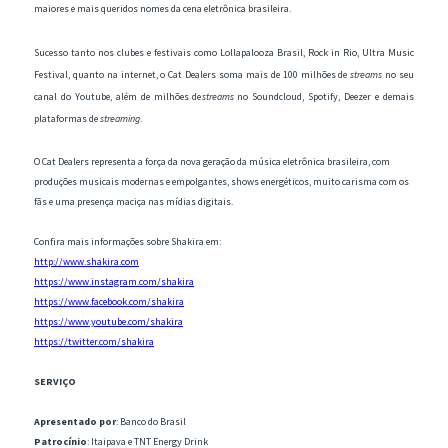
maiores e mais queridos nomes da cena eletrônica brasileira.
Sucesso tanto nos clubes e festivais como Lollapalooza Brasil, Rock in Rio, Ultra Music
Festival, quanto na internet, o Cat Dealers soma mais de 100 milhões de
streams
no seu
canal do Youtube, além de milhões de
streams
no Soundcloud, Spotify, Deezer e demais
plataformas de
streaming
.
O Cat Dealers representa a força da nova geração da música eletrônica brasileira, com
produções musicais modernas e empolgantes, shows energéticos, muito carisma com os
fãs e uma presença maciça nas mídias digitais.
Confira mais informações sobre Shakira em:
http://www.shakira.com
https://www.instagram.com/shakira
https://www.facebook.com/shakira
https://www.youtube.com/shakira
https://twitter.com/shakira
SERVIÇO
Apresentado por
: Banco do Brasil
Patrocínio
: Itaipava e TNT Energy Drink