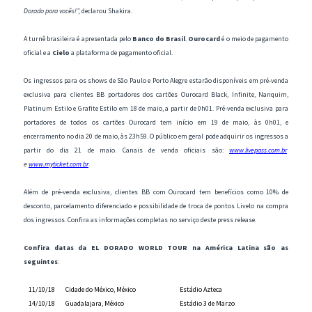
Dorado para vocês!”,
declarou Shakira.
A turnê brasileira é apresentada pelo
Banco do Brasil
.
Ourocard
é o meio de pagamento
oficial e a
Cielo
a plataforma de pagamento oficial.
Os ingressos para os shows de São Paulo e Porto Alegre estarão disponíveis em pré-venda
exclusiva para clientes BB portadores dos cartões Ourocard Black, Infinite, Nanquim,
Platinum Estilo e Grafite Estilo em 18 de maio, a partir de 0h01. Pré-venda exclusiva para
portadores de todos os cartões Ourocard tem início em 19 de maio, às 0h01, e
encerramento no dia 20 de maio, às 23h59. O público em geral pode adquirir os ingressos a
partir do dia 21 de maio. Canais de venda oficiais são:
www.livepass.com.br
e
www.myticket.com.br
.
Além de pré-venda exclusiva, clientes BB com Ourocard tem benefícios como 10% de
desconto, parcelamento diferenciado e possibilidade de troca de pontos Livelo na compra
dos ingressos. Confira as informações completas no serviço deste press release.
Confira datas da EL DORADO WORLD TOUR na América Latina são as
seguintes
:
11/10/18
Cidade do México, México
Estádio Azteca
14/10/18
Guadalajara, México
Estádio 3 de Marzo