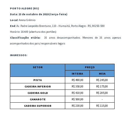
PORTO ALEGRE (RS)
Data: 23 de outubro de 2018 (terça-feira)
Local
: Arena Grêmio
End
: Av. Padre Leopoldo Brentano, 110 - Humaitá, Porto Alegre - RS, 90250-590
Horário: 16h00 (abertura dos portões)
Classificação etária:
16 anos desacompanhados. Menores de 16 anos apenas
acompanhados dos pais/responsáveis legais
INGRESSOS:
SETOR
PREÇO
INTEIRA
MEIA
PISTA
R$ 490,00
R$ 245,00
CADEIRA INFERIOR
R$ 350,00
R$ 175,00
CADEIRA GOLD
R$ 410,00
R$ 205,00
CAMAROTE
R$ 500,00
-
CADEIRA SUPERIOR
R$ 230,00
R$ 115,00