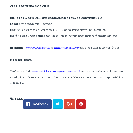
CANAIS DE VENDAS OFICIAIS:
BILHETERIA OFICIAL – SEM COBRANÇA DE TAXA DE CONVENIÊNCIA
Local
: Arena do Grêmio - Portão 2
End
: Av. Padre Leopoldo Brentano, 110 - Humaitá, Porto Alegre - RS, 90250-590
Horário de funcionamento
: 12h às 17h. Bilheteria não funcionará em dias de jogo
INTERNET
www.livepass.com.br
e
www.myticket.com.br
(Sujeito à taxa de conveniência)
MEIA-ENTRADA
Confira no link
www.myticket.com.br/como-comprar/
as leis de meia-entrada do seu
estado, identificando quem tem direito ao benefício e os documentos comprobatórios
solicitados.
TAGS
Facebook