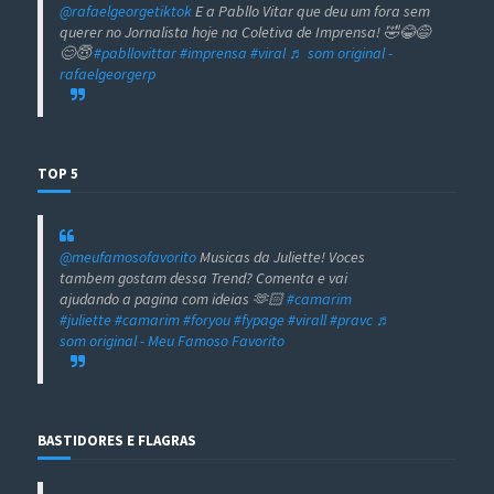
@rafaelgeorgetiktok
E a Pabllo Vitar que deu um fora sem
querer no Jornalista hoje na Coletiva de Imprensa! 🤣😂😅
😊😇
#pabllovittar
#imprensa
#viral
♬ som original -
rafaelgeorgerp
TOP 5
@meufamosofavorito
Musicas da Juliette! Voces
tambem gostam dessa Trend? Comenta e vai
ajudando a pagina com ideias 🫶🏻
#camarim
#juliette
#camarim
#foryou
#fypage
#virall
#pravc
♬
som original - Meu Famoso Favorito
BASTIDORES E FLAGRAS