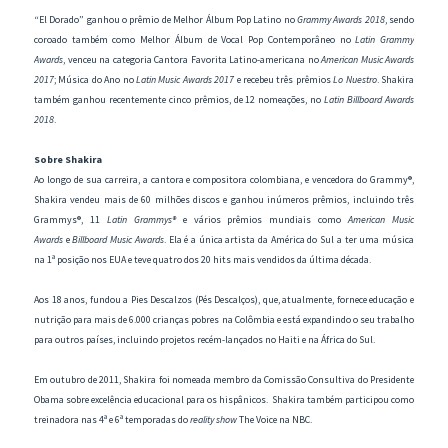
“El Dorado” ganhou o prêmio de Melhor Álbum Pop Latino no
Grammy Awards 2018
, sendo
coroado também como Melhor Álbum de Vocal Pop Contemporâneo no
Latin Grammy
Awards
, venceu na categoria Cantora Favorita Latino-americana no
American Music Awards
2017
; Música do Ano no
Latin Music Awards 2017
e recebeu três prêmios
Lo Nuestro
. Shakira
também ganhou recentemente cinco prêmios, de 12 nomeações, no
Latin Billboard Awards
2018
.
Sobre Shakira
Ao longo de sua carreira, a cantora e compositora colombiana, e vencedora do Grammy®,
Shakira vendeu mais de 60 milhões discos e ganhou inúmeros prêmios, incluindo três
Grammys®, 11
Latin Grammys®
e vários prêmios mundiais como
American Music
Awards
e
Billboard Music Awards
. Ela é a única artista da América do Sul a ter uma música
na 1ª posição nos EUA e teve quatro dos 20 hits mais vendidos da última década.
Aos 18 anos, fundou a Pies Descalzos (Pés Descalços), que, atualmente, fornece educação e
nutrição para mais de 6.000 crianças pobres na Colômbia e está expandindo o seu trabalho
para outros países, incluindo projetos recém-lançados no Haiti e na África do Sul.
Em outubro de 2011, Shakira foi nomeada membro da Comissão Consultiva do Presidente
Obama sobre excelência educacional para os hispânicos. Shakira também participou como
treinadora nas 4ª e 6ª temporadas do
reality show
The Voice na NBC.