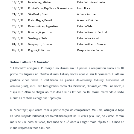
16/10/18
Monterrey, México
Estádio Universitario
18/10/18
Punta Cana, República Domenicana
Hard Rock
21/10/18
São Paulo, Brasil
Allianz Parque
23/10/18
Porto Alegre, Brasil
Arena do Grêmio
25/10/18
Buenos Aires, Argentina
Estádio Velez
27/10/18
Rosario, Argentina
Estádio Rosario Central
30/10/18
Santiago, Chile
Estádio Nacional
01/11/18
Guayaquil, Equador
Estádio Alberto Spencer
03/11/18
Bogotá, Colômbia
Parque Simón Bolivar
Sobre o álbum “El Dorado”
“El Dorado” atingiu a 1ª posição no iTunes em 37 países e conquistou cinco dos 10
primeiros lugares no
chart
do iTunes Latino, horas após o seu lançamento. O álbum
ganhou cinco vezes o certificado de platina da
Recording Industry Association of
America
(RIAA), incluindo hits globais como “La Bicicleta”, “Chantaje”, “Me Enamoré”, e
“Déjà vu”. Além de chegar ao topo dos álbuns latinos na Billboard, marcando o sexto
álbum da cantora a chegar na 1º posição.
O “Chantaje”, que conta com a participação do compatriota Maluma, atingiu o topo
da
Latin Songs
da Billboard, sendo certificado platina 16 vezes pela RIAA, e o videoclipe tem
mais de 2 bilhões de
views
, tornando-se o 5º vídeo a chegar mais rápido a 1 bilhão de
visualizações em todo o mundo.