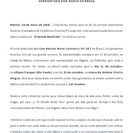
APRESENTADO POR: BANCO DO BRASIL
BRASIL
(
10 de maio de 2018
) – Uma ótima notícia para os fãs da cantora colombiana
Shakira! A vencedora de 14 prêmios Grammy® e superstar internacional acaba de anunciar
todas as datas da “
El Dorado World Tour
” na América Latina.
A turnê produzida pela
Live Nation
,
Move Concerts
e
DC SET
no Brasil, irá apresentar
diversos hits de sua grande carreira. As apresentações começam em 11 de outubro, na
Cidade do México, e terminam com apresentação em Bogotá, na Colômbia, país onde a
cantora nasceu. Os shows no Brasil estão marcados para o
dia 21 de outubro
,
no
Allianz Parque
(
São Paulo
), e no dia
23 de outubro
, na
Arena do Grêmio
(
Porto
Alegre
). Para fazer desta festa um evento ainda mais grandioso, os shows contam com a
abertura do duo de DJs e produtores musicais,
Cat Dealers
.
Shakira volta à América Latina para shows depois de mais de sete anos. Porém, antes de
chegar por aqui, a “
El Dorado World Tour
” passa por boa parte da Europa e dos EUA,
incluindo shows em Miami, Los Angeles, Nova York, Dallas e Las Vegas.
“A América Latina tem um lugar muito especial no meu coração e eu não vejo a hora de subir no
palco e cantar com vocês todas as nossas músicas favoritas.
Vai ser muito divertido!
Com certeza,
a América Latina deu nome a este álbum e a esta turnê, e eu mal posso esperar para levar El