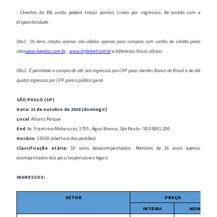
- Clientes do BB ainda podem trocar pontos Livelo por ingressos, de acordo com a
disponibilidade.
Obs1.: Os itens citados acimas são válidos apenas para compras com cartão de crédito pelos
sites
www.livepass.com.br
,
www.myticket.com.br
e bilheterias físicas oficiais.
Obs2.: É permitida a compra de até seis ingressos por CPF para clientes Banco do Brasil e de até
quatro ingressos por CPF para o público geral.
SÃO PAULO (SP)
Data: 21 de outubro de 2018 (domingo)
Local
: Allianz Parque
End
: Av. Francisco Matarazzo, 1705 - Água Branca, São Paulo - SP, 05001-200
Horário
: 15h30 (abertura dos portões)
Classificação etária:
16 anos desacompanhados. Menores de 16 anos apenas
acompanhados dos pais/responsáveis legais
INGRESSOS:
SETOR
PREÇO
INTEIRA
MEIA