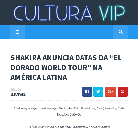
SHAKIRA ANUNCIA DATAS DA “EL
DORADO WORLD TOUR” NA
AMÉRICA LATINA
10:59
RAFAEL
Turnê tem passagem confirmada por México, República Dominicana, Brasil, Argentina, Chile,
Equador e Colômbia
11º álbum de estúdio, “EL DORADO” já ganhou 5x o disco de platina