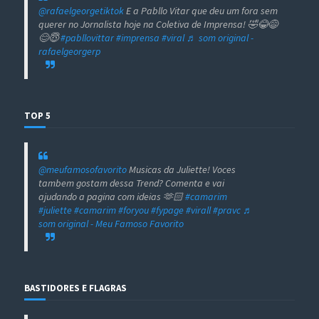
@rafaelgeorgetiktok
E a Pabllo Vitar que deu um fora sem
querer no Jornalista hoje na Coletiva de Imprensa! 🤣😂😅
😊😇
#pabllovittar
#imprensa
#viral
♬ som original -
rafaelgeorgerp
TOP 5
@meufamosofavorito
Musicas da Juliette! Voces
tambem gostam dessa Trend? Comenta e vai
ajudando a pagina com ideias 🫶🏻
#camarim
#juliette
#camarim
#foryou
#fypage
#virall
#pravc
♬
som original - Meu Famoso Favorito
BASTIDORES E FLAGRAS