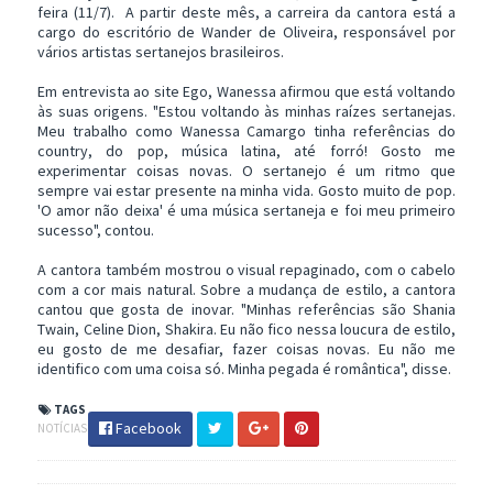
feira (11/7). A partir deste mês, a carreira da cantora está a
cargo do escritório de Wander de Oliveira, responsável por
vários artistas sertanejos brasileiros.
Em entrevista ao site Ego, Wanessa afirmou que está voltando
às suas origens. "Estou voltando às minhas raízes sertanejas.
Meu trabalho como Wanessa Camargo tinha referências do
country, do pop, música latina, até forró! Gosto me
experimentar coisas novas. O sertanejo é um ritmo que
sempre vai estar presente na minha vida. Gosto muito de pop.
'O amor não deixa' é uma música sertaneja e foi meu primeiro
sucesso", contou.
A cantora também mostrou o visual repaginado, com o cabelo
com a cor mais natural. Sobre a mudança de estilo, a cantora
cantou que gosta de inovar. "Minhas referências são Shania
Twain, Celine Dion, Shakira. Eu não fico nessa loucura de estilo,
eu gosto de me desafiar, fazer coisas novas. Eu não me
identifico com uma coisa só. Minha pegada é romântica", disse.
TAGS
Facebook
NOTÍCIAS