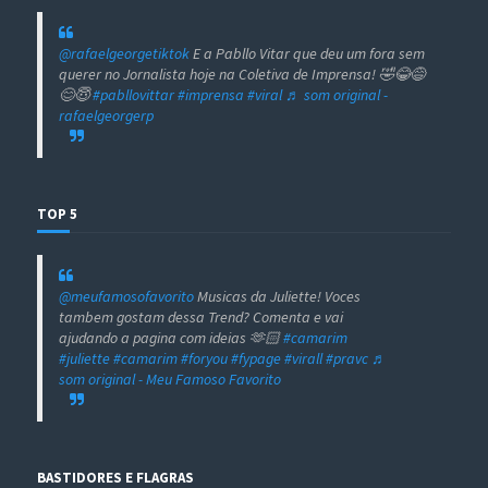
@rafaelgeorgetiktok
E a Pabllo Vitar que deu um fora sem
querer no Jornalista hoje na Coletiva de Imprensa! 🤣😂😅
😊😇
#pabllovittar
#imprensa
#viral
♬ som original -
rafaelgeorgerp
TOP 5
@meufamosofavorito
Musicas da Juliette! Voces
tambem gostam dessa Trend? Comenta e vai
ajudando a pagina com ideias 🫶🏻
#camarim
#juliette
#camarim
#foryou
#fypage
#virall
#pravc
♬
som original - Meu Famoso Favorito
BASTIDORES E FLAGRAS