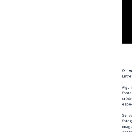
O
w
Entre
Algu
font
créd
espec
Se v
fotog
imag