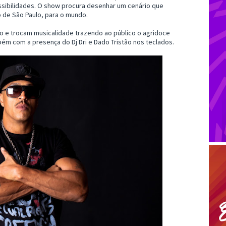
ssibilidades. O show procura desenhar um cenário que
 de São Paulo, para o mundo.
o e trocam musicalidade trazendo ao público o agridoce
bém com a presença do Dj Dri e Dado Tristão nos teclados.