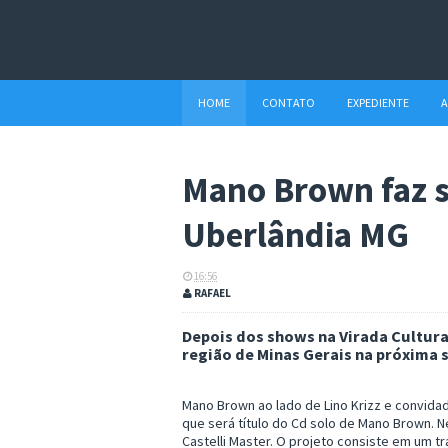
HOME
CONTATO
EXPEDIENTE
A
Mano Brown faz 
Uberlândia MG
16:56
RAFAEL
Depois dos shows na Virada Cultural
região de Minas Gerais na próxima s
Mano Brown ao lado de Lino Krizz e convid
que será título do Cd solo de Mano Brown. N
Castelli Master. O projeto consiste em um t