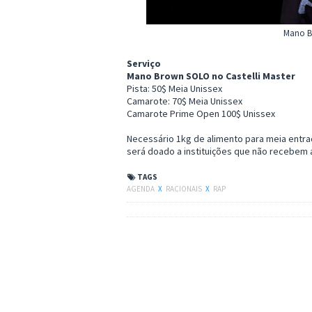
Mano Br
Serviço
Mano Brown SOLO no Castelli Master
Pista: 50$ Meia Unissex
Camarote: 70$ Meia Unissex
Camarote Prime Open 100$ Unissex
Necessário 1kg de alimento para meia entra
será doado a instituições que não recebem 
TAGS
AGENDA
X
RACIONAIS
X
RAP