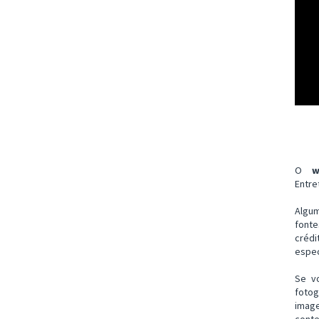
O
w
Entre
Algu
font
créd
espec
Se v
fotog
imag