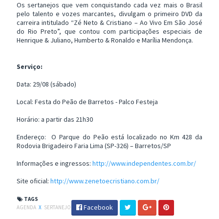
Os sertanejos que vem conquistando cada vez mais o Brasil
pelo talento e vozes marcantes, divulgam o primeiro DVD da
carreira intitulado “Zé Neto & Cristiano – Ao Vivo Em São José
do Rio Preto”, que contou com participações especiais de
Henrique & Juliano, Humberto & Ronaldo e Marília Mendonça.
Serviço:
Data: 29/08 (sábado)
Local: Festa do Peão de Barretos - Palco Festeja
Horário: a partir das 21h30
Endereço: O Parque do Peão está localizado no Km 428 da
Rodovia Brigadeiro Faria Lima (SP-326) – Barretos/SP
Informações e ingressos:
http://www.independentes.com.br/
Site oficial:
http://www.zenetoecristiano.com.br/
TAGS
Facebook
AGENDA
X
SERTANEJO