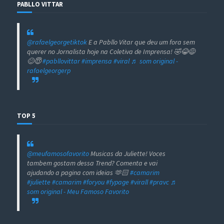
PABLLO VITTAR
@rafaelgeorgetiktok
E a Pabllo Vitar que deu um fora sem
querer no Jornalista hoje na Coletiva de Imprensa! 🤣😂😅
😊😇
#pabllovittar
#imprensa
#viral
♬ som original -
rafaelgeorgerp
TOP 5
@meufamosofavorito
Musicas da Juliette! Voces
tambem gostam dessa Trend? Comenta e vai
ajudando a pagina com ideias 🫶🏻
#camarim
#juliette
#camarim
#foryou
#fypage
#virall
#pravc
♬
som original - Meu Famoso Favorito