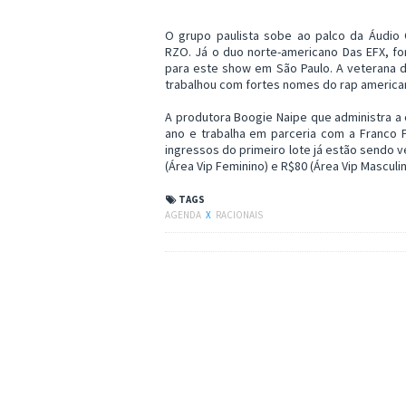
O grupo paulista sobe ao palco da Áudio C
RZO.
Já o duo norte-americano Das EFX, fo
para este show em São Paulo. A veterana d
trabalhou com fortes nomes do rap america
A produtora Boogie Naipe que administra a
ano e trabalha em parceria com a Franco 
ingressos do primeiro lote já estão sendo ve
(Área Vip Feminino) e R$80 (Área Vip Masculin
TAGS
AGENDA
X
RACIONAIS