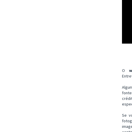
O
w
Entre
Algu
font
créd
espec
Se v
fotog
imag