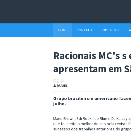
HOME
CONTATO
EXPEDIENTE
A
Racionais MC's s 
apresentam em S
21:13
RAFAEL
Grupo brasileiro e americano faze
julho.
Mano Brown,
Edi Rock, Ice Blue e DJ KL Jay
que foi eleito o melhor do ano pela revista 
sucessos dos trabalhos anteriores do grupo,