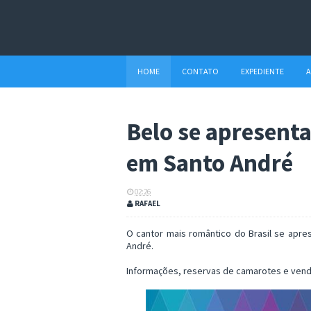
HOME
CONTATO
EXPEDIENTE
A
Belo se apresent
em Santo André
02:26
RAFAEL
O cantor mais romântico do Brasil se apre
André.
Informações, reservas de camarotes e vend