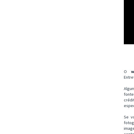
O
w
Entre
Algu
font
créd
espec
Se v
fotog
imag