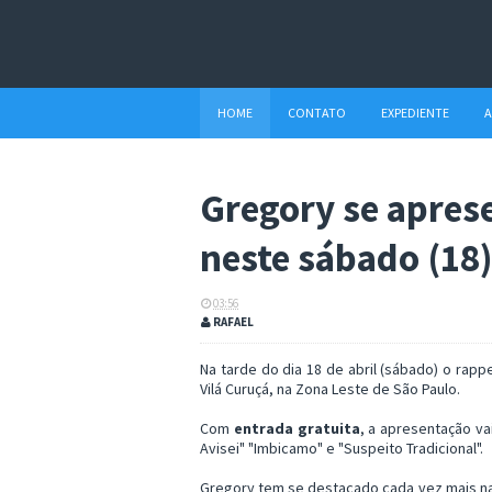
HOME
CONTATO
EXPEDIENTE
A
Gregory se apres
neste sábado (18
03:56
RAFAEL
Na tarde do dia 18 de abril (sábado) o rap
Vilá Curuçá, na Zona Leste de São Paulo.
Com
entrada gratuita
, a apresentação v
Avisei" "Imbicamo" e "Suspeito Tradicional".
Gregory tem se destacado cada vez mais na 