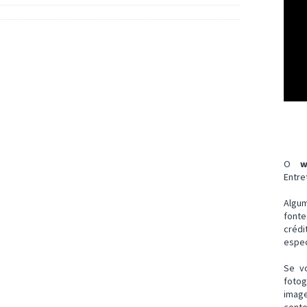
O
w
Entre
Algu
font
créd
espec
Se v
fotog
imag