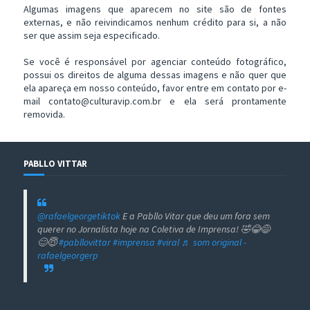
Algumas imagens que aparecem no site são de fontes
externas, e não reivindicamos nenhum crédito para si, a não
ser que assim seja especificado.
Se você é responsável por agenciar conteúdo fotográfico,
possui os direitos de alguma dessas imagens e não quer que
ela apareça em nosso conteúdo, favor entre em contato por e-
mail contato@culturavip.com.br e ela será prontamente
removida.
PABLLO VITTAR
@rafaelgeorgetiktok
E a Pabllo Vitar que deu um fora sem
querer no Jornalista hoje na Coletiva de Imprensa! 🤣😂😅
😊😇
#pabllovittar
#imprensa
#viral
♬ som original -
rafaelgeorgerp