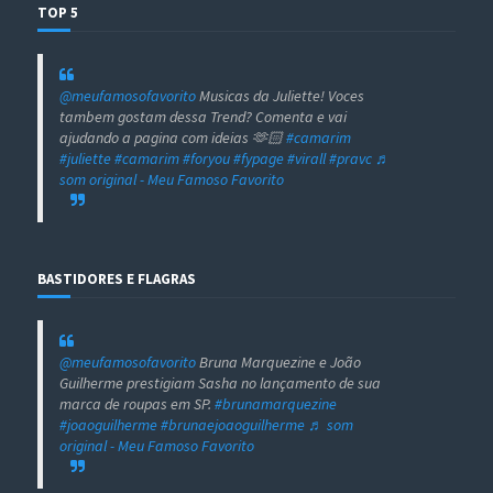
TOP 5
@meufamosofavorito
Musicas da Juliette! Voces
tambem gostam dessa Trend? Comenta e vai
ajudando a pagina com ideias 🫶🏻
#camarim
#juliette
#camarim
#foryou
#fypage
#virall
#pravc
♬
som original - Meu Famoso Favorito
BASTIDORES E FLAGRAS
@meufamosofavorito
Bruna Marquezine e João
Guilherme prestigiam Sasha no lançamento de sua
marca de roupas em SP.
#brunamarquezine
#joaoguilherme
#brunaejoaoguilherme
♬ som
original - Meu Famoso Favorito