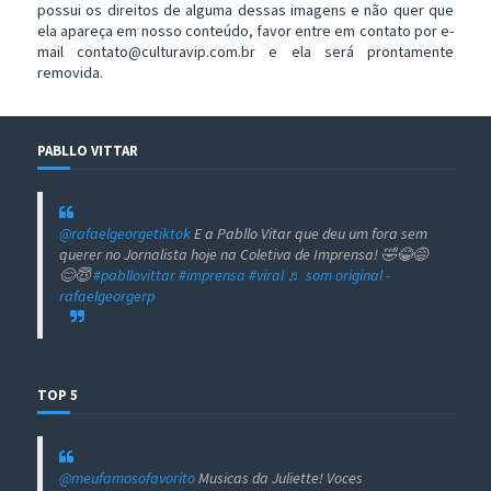
possui os direitos de alguma dessas imagens e não quer que
ela apareça em nosso conteúdo, favor entre em contato por e-
mail contato@culturavip.com.br e ela será prontamente
removida.
PABLLO VITTAR
@rafaelgeorgetiktok
E a Pabllo Vitar que deu um fora sem
querer no Jornalista hoje na Coletiva de Imprensa! 🤣😂😅
😊😇
#pabllovittar
#imprensa
#viral
♬ som original -
rafaelgeorgerp
TOP 5
@meufamosofavorito
Musicas da Juliette! Voces