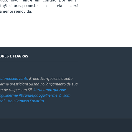
eúdo, favor entre em contato por e-mail
ato@culturavip.com.br e ela será
amente removida.
ORES E FLAGRAS
famosofavorito
Bruna Marquezine e João
herme prestigiam Sasha no lançamento de sua
a de roupas em SP.
#brunamarquezine
oguilherme
#brunaejoaoguilherme
♬ som
inal - Meu Famoso Favorito