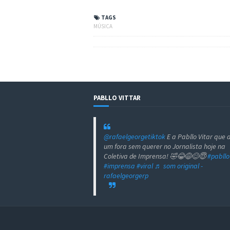
TAGS
MÚSICA
PABLLO VITTAR
@rafaelgeorgetiktok
E a Pabllo Vitar que 
um fora sem querer no Jornalista hoje na
Coletiva de Imprensa! 🤣😂😅😊😇
#pabllo
#imprensa
#viral
♬ som original -
rafaelgeorgerp