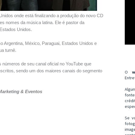
 Unidos onde está finalizando a produção do novo CD
es nomes da música latina. Ele é pastor da
Estados Unidos.
 Argentina, México, Paraguai, Estados Unidos e
ua turnê.
números de seu canal oficial no YouTube que
nscritos, sendo um dos maiores canais do segmento
O
w
Entre
Algu
Marketing & Eventos
font
créd
espec
Se v
fotog
imag