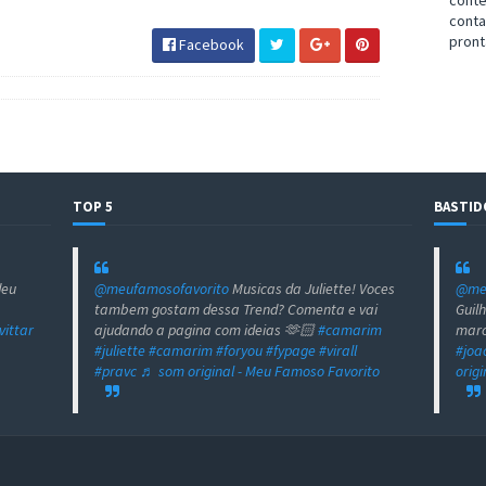
cont
cont
pront
Facebook
TOP 5
BASTID
deu
@meufamosofavorito
Musicas da Juliette! Voces
@meu
tambem gostam dessa Trend? Comenta e vai
Guil
vittar
ajudando a pagina com ideias 🫶🏻
#camarim
marc
#juliette
#camarim
#foryou
#fypage
#virall
#joa
#pravc
♬ som original - Meu Famoso Favorito
orig