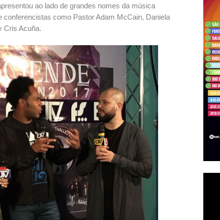
 apresentou ao lado de grandes nomes da música
e conferencistas como Pastor Adam McCain, Daniela
 Cris Acuña.