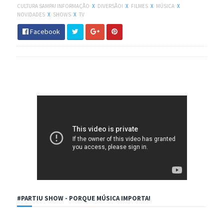
CULTURA SAMPA! INFORMAÇÃO
X
DIVERSÃO!
X
FILMES
X
MÚSICA
X
NOVIDADES
X
SHOWS
X
TV
Facebook
#PARTIU SHOW - PORQUE MÚSICA IMPORTA!