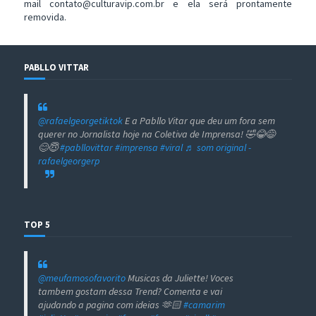
mail contato@culturavip.com.br e ela será prontamente
removida.
PABLLO VITTAR
@rafaelgeorgetiktok
E a Pabllo Vitar que deu um fora sem
querer no Jornalista hoje na Coletiva de Imprensa! 🤣😂😅
😊😇
#pabllovittar
#imprensa
#viral
♬ som original -
rafaelgeorgerp
TOP 5
@meufamosofavorito
Musicas da Juliette! Voces
tambem gostam dessa Trend? Comenta e vai
ajudando a pagina com ideias 🫶🏻
#camarim