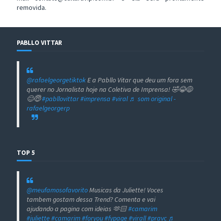
removida.
PABLLO VITTAR
@rafaelgeorgetiktok
E a Pabllo Vitar que deu um fora sem
querer no Jornalista hoje na Coletiva de Imprensa! 🤣😂😅
😊😇
#pabllovittar
#imprensa
#viral
♬ som original -
rafaelgeorgerp
TOP 5
@meufamosofavorito
Musicas da Juliette! Voces
tambem gostam dessa Trend? Comenta e vai
ajudando a pagina com ideias 🫶🏻
#camarim
#juliette
#camarim
#foryou
#fypage
#virall
#pravc
♬