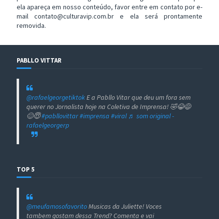
ela apareça em nosso conteúdo, favor entre em contato por e-
mail contato@culturavip.com.br e ela será prontamente
removida.
PABLLO VITTAR
@rafaelgeorgetiktok
E a Pabllo Vitar que deu um fora sem
querer no Jornalista hoje na Coletiva de Imprensa! 🤣😂😅
😊😇
#pabllovittar
#imprensa
#viral
♬ som original -
rafaelgeorgerp
TOP 5
@meufamosofavorito
Musicas da Juliette! Voces
tambem gostam dessa Trend? Comenta e vai