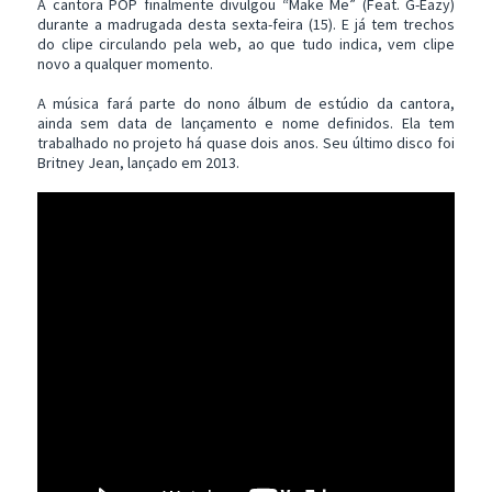
A cantora POP finalmente divulgou “Make Me” (Feat. G-Eazy)
durante a madrugada desta sexta-feira (15). E já tem trechos
do clipe circulando pela web, ao que tudo indica, vem clipe
novo a qualquer momento.
A música fará parte do nono álbum de estúdio da cantora,
ainda sem data de lançamento e nome definidos. Ela tem
trabalhado no projeto há quase dois anos. Seu último disco foi
Britney Jean, lançado em 2013.