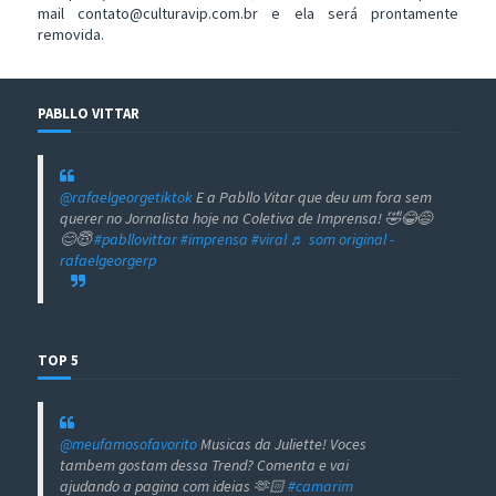
mail contato@culturavip.com.br e ela será prontamente
removida.
PABLLO VITTAR
@rafaelgeorgetiktok
E a Pabllo Vitar que deu um fora sem
querer no Jornalista hoje na Coletiva de Imprensa! 🤣😂😅
😊😇
#pabllovittar
#imprensa
#viral
♬ som original -
rafaelgeorgerp
TOP 5
@meufamosofavorito
Musicas da Juliette! Voces
tambem gostam dessa Trend? Comenta e vai
ajudando a pagina com ideias 🫶🏻
#camarim