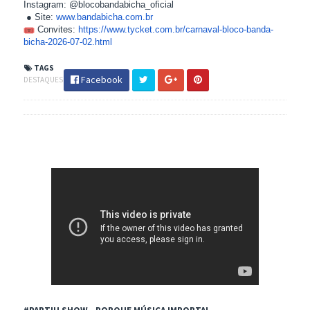
Instagram: @blocobandabicha_oficial
● Site:
www.bandabicha.com.br
Convites:
https://www.tycket.com.br/
carnaval-bloco-banda-
bicha-
2026-07-02.html
TAGS
Facebook
DESTAQUES