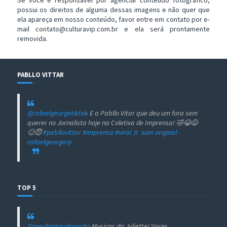
possui os direitos de alguma dessas imagens e não quer que
ela apareça em nosso conteúdo, favor entre em contato por e-
mail contato@culturavip.com.br e ela será prontamente
removida.
PABLLO VITTAR
@rafaelgeorgetiktok
E a Pabllo Vitar que deu um fora sem
querer no Jornalista hoje na Coletiva de Imprensa! 🤣😂😅
😊😇
#pabllovittar
#imprensa
#viral
♬ som original -
rafaelgeorgerp
TOP 5
@meufamosofavorito
Musicas da Juliette! Voces